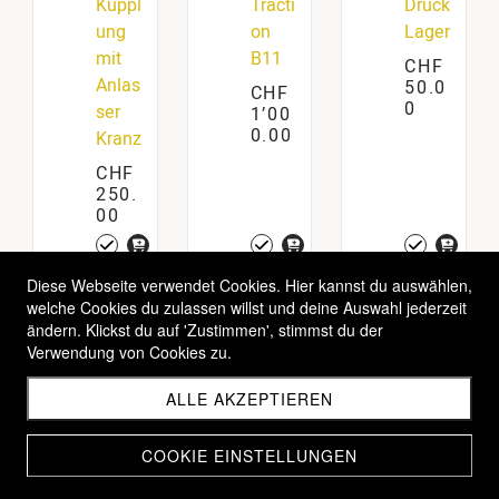
Kuppl
Tracti
Druck
ung
on
Lager
mit
B11
CHF
Anlas
50.0
CHF
0
ser
1’00
0.00
Kranz
CHF
250.
00
Diese Webseite verwendet Cookies. Hier kannst du auswählen,
1
2
3
4
...
9
welche Cookies du zulassen willst und deine Auswahl jederzeit
ändern. Klickst du auf 'Zustimmen', stimmst du der
Verwendung von Cookies zu.
ALLE AKZEPTIEREN
COOKIE EINSTELLUNGEN