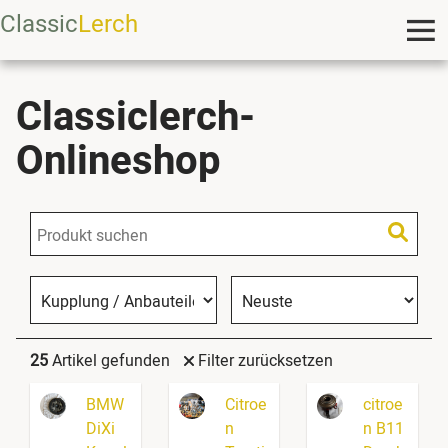
Classic
Lerch
Classiclerch-
Onlineshop
25
Artikel gefunden
Filter zurücksetzen
BMW
Citroe
citroe
DiXi
n
n B11