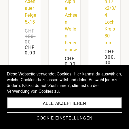
Aden
Alpin
n 17
auer
e
x2/3/
Felge
Achse
4
5x15
n
Loch
Welle
Kreis
CHF
n
80
150.
00
Feder
mm
CHF
n usw
CHF
0.00
300.
CHF
00
0.00
Diese Webseite verwendet Cookies. Hier kannst du auswählen,
welche Cookies du zulassen willst und deine Auswahl jederzeit
ändern. Klickst du auf 'Zustimmen', stimmst du der
1
2
3
4
...
20
Verwendung von Cookies zu.
ALLE AKZEPTIEREN
COOKIE EINSTELLUNGEN