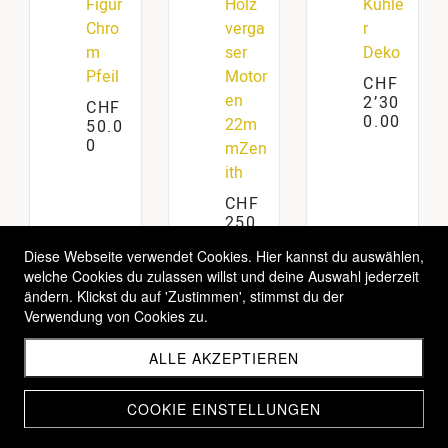
Figur
Holz
Kühle
Chro
verga
r
m
ser
Deko
Pfeil
Motor
CHF
en
2’30
CHF
0.00
22m
50.0
0
mZen
ith
CHF
250.
00
Diese Webseite verwendet Cookies. Hier kannst du auswählen,
welche Cookies du zulassen willst und deine Auswahl jederzeit
ändern. Klickst du auf 'Zustimmen', stimmst du der
Verwendung von Cookies zu.
1
2
3
4
5
ALLE AKZEPTIEREN
COOKIE EINSTELLUNGEN