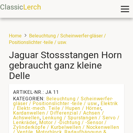
Classic
Lerch
Home
Beleuchtung / Scheinwerfer-gläser /
Positionslichter -teile / usw.
Jaguar Stossstangen Horn
gebraucht ganz kleine
Delle
ARTIKEL-NR.: JA 11
KATEGORIEN:
Beleuchtung / Scheinwerfer-
gläser / Positionslichter -teile / usw.
,
Elektrik
/ Elektr.-mech. Teile / Hupen / Hörner
,
Kardanwellen / Differenzial / Achsen /
Achswellen
,
Lenkung / Spurstangen / Servo /
Lenkräder
,
Motor / -Dichtung / -Sensor /
Zylinderköpfe / Kurbelwellen / Nockenwellen
/ Ventile
,
Motorblock
,
Radaufhängung &