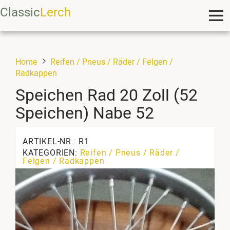
Classic
Lerch
Home
Reifen / Pneus / Räder / Felgen /
Radkappen
Speichen Rad 20 Zoll (52
Speichen) Nabe 52
ARTIKEL-NR.: R1
KATEGORIEN:
Reifen / Pneus / Räder /
Felgen / Radkappen