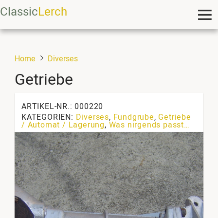
Classic
Lerch
Home
Diverses
Getriebe
ARTIKEL-NR.: 000220
KATEGORIEN:
Diverses
,
Fundgrube
,
Getriebe
/ Automat / Lagerung
,
Was nirgends passt…