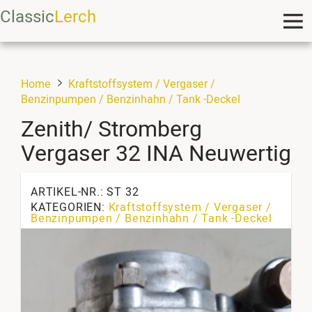
Classic
Lerch
Home
Kraftstoffsystem / Vergaser /
Benzinpumpen / Benzinhahn / Tank -Deckel
Zenith/ Stromberg
Vergaser 32 INA Neuwertig
ARTIKEL-NR.: ST 32
KATEGORIEN:
Kraftstoffsystem / Vergaser /
Benzinpumpen / Benzinhahn / Tank -Deckel