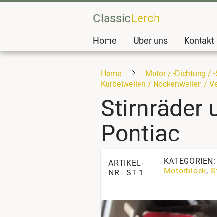
Classic
Lerch
Home
Über uns
Kontakt
Home
Motor / -Dichtung / 
Kurbelwellen / Nockenwellen / Ve
Stirnräder 
Pontiac
KATEGORIEN
ARTIKEL-
Motorblock
,
S
NR.: ST 1