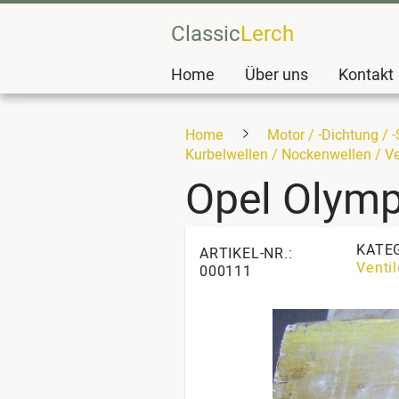
Classic
Lerch
Home
Über uns
Kontakt
Home
Motor / -Dichtung / 
Kurbelwellen / Nockenwellen / Ve
Opel Olym
KATE
ARTIKEL-NR.:
Ventil
000111