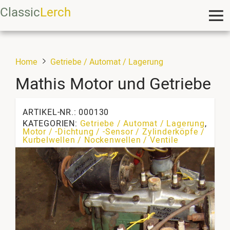
Classic
Lerch
Home
Getriebe / Automat / Lagerung
Mathis Motor und Getriebe
ARTIKEL-NR.: 000130
KATEGORIEN:
Getriebe / Automat / Lagerung
,
Motor / -Dichtung / -Sensor / Zylinderköpfe /
Kurbelwellen / Nockenwellen / Ventile