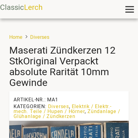
Classic
Lerch
Home
Diverses
Maserati Zündkerzen 12
StkOriginal Verpackt
absolute Rarität 10mm
Gewinde
ARTIKEL-NR.: MA1
KATEGORIEN:
Diverses
,
Elektrik / Elektr.-
mech. Teile / Hupen / Hörner
,
Zündanlage /
Glühanlage / Zündkerzen