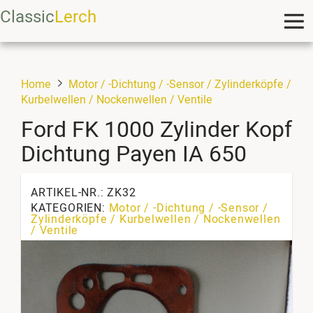
Classic
Lerch
Home
Motor / -Dichtung / -Sensor / Zylinderköpfe /
Kurbelwellen / Nockenwellen / Ventile
Ford FK 1000 Zylinder Kopf
Dichtung Payen IA 650
ARTIKEL-NR.: ZK32
KATEGORIEN:
Motor / -Dichtung / -Sensor /
Zylinderköpfe / Kurbelwellen / Nockenwellen
/ Ventile