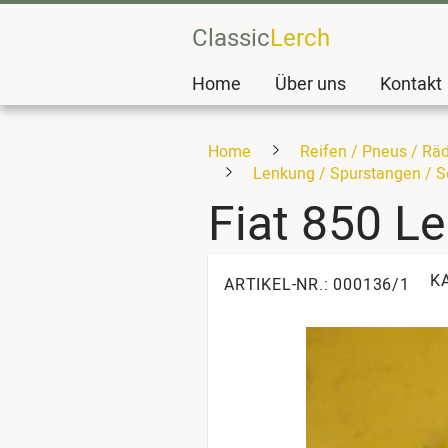
Classic
Lerch
Home
Über uns
Kontakt
Home
Reifen / Pneus / Rä
Lenkung / Spurstangen / S
Fiat 850 L
K
ARTIKEL-NR.: 000136/1