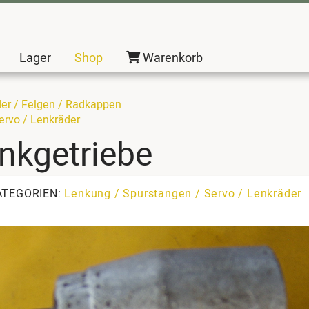
Lager
Shop
Warenkorb
der / Felgen / Radkappen
ervo / Lenkräder
enkgetriebe
ATEGORIEN:
Lenkung / Spurstangen / Servo / Lenkräder