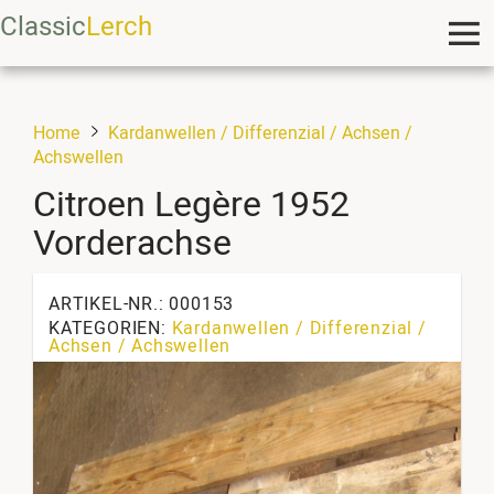
Classic
Lerch
Home
Kardanwellen / Differenzial / Achsen /
Achswellen
Citroen Legère 1952
Vorderachse
ARTIKEL-NR.: 000153
KATEGORIEN:
Kardanwellen / Differenzial /
Achsen / Achswellen