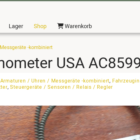
Lager
Shop
Warenkorb
 Messgeräte -kombiniert
rmometer USA AC859
:
Armaturen / Uhren / Messgeräte -kombiniert
,
Fahrzeugin
ter
,
Steuergeräte / Sensoren / Relais / Regler