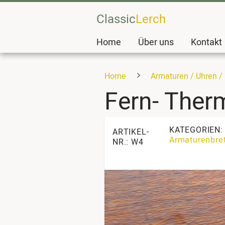
Classic
Lerch
Home
Über uns
Kontakt
Home
Armaturen / Uhren /
Fern- The
KATEGORIEN
ARTIKEL-
Armaturenbret
NR.: W4