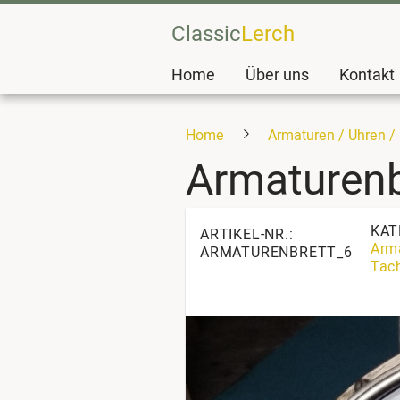
Classic
Lerch
Home
Über uns
Kontakt
Home
Armaturen / Uhren /
Armaturenb
KAT
ARTIKEL-NR.:
Arm
ARMATURENBRETT_6
Tach